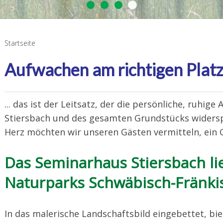
Sbach Fullscreen0
Sbach Fullscreen01
Sbach Fullscreen02
DSC3810 Beschnitten
Startseite
Aufwachen am richtigen Plat
... das ist der Leitsatz, der die persönliche, ruh
Stiersbach und des gesamten Grundstücks widersp
Herz möchten wir unseren Gästen vermitteln, ein
Das Seminarhaus Stiersbach li
Naturparks Schwäbisch-Fränki
In das malerische Landschaftsbild eingebettet, bi